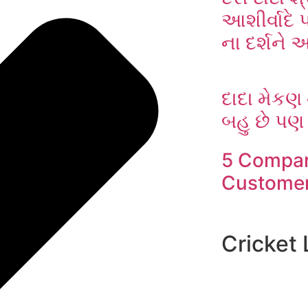
આશીર્વાદે
ના દર્શને આ
દાદા મેકણ 
બહુ છે પણ
5 Compan
Customer
Cricket 