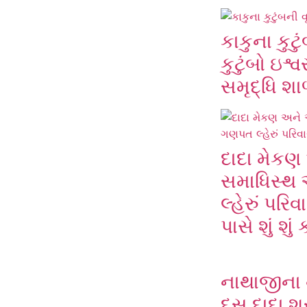
કાકુના કુટુ
કુટુંબો ઇશ
સમૃદ્ધિ શા
દાદા મેક
સમાધિસ્થ
લ્હેરું પરિ
પાસે શું શું
નાથાજીના 
દસ દાદા શ્