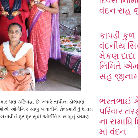
દિવસ નિમિ
વંદન સહ 
કાપડી કુળ 
વંદનીય સિદ
મેકણ દાદા
નિમિતે એમ
સહ જીના
ભરતભાઈ ક
રકાર પણ કટિબદ્ધ છે. ત્યારે તાપીના ડોલવણ
પરિવાર તર
એ ઓર્ગેનિક સાબુ બનાવીને રોજગારીનું ઉત્તમ
બનાવીને દૂર દૂર સુધી ઓર્ગેનિક સાબુનું વેચાણ
ના સમાધિ 
માં વંદન