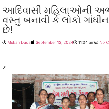
આદિવાસી મહિલાઓની અભૂતપ
વસ્તુ બનાવી કે લોકો ગાંધ
છે!
Mekan Dada
September 13, 2024
11:04 am
No 
01