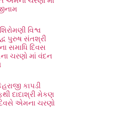
તે એમના ચરણો માં
જીનામ
શિરોમણી વિશ્વ
્ધ પુરુષ સંતશ્રી
 ના સમાધિ દિવસ
ના ચરણો માં વંદન
મ
ેહરાજી કાપડી
ફથી દાદાશ્રી મેકણ
દિવસે એમના ચરણો