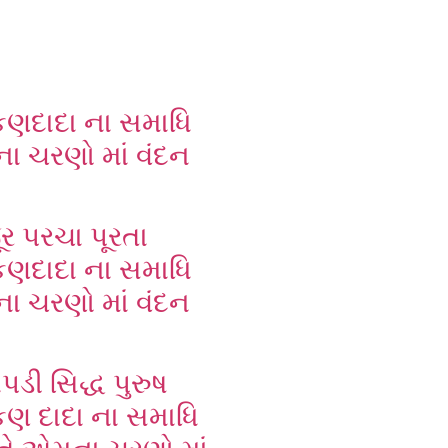
ેકણદાદા ના સમાધિ
ા ચરણો માં વંદન
ર પરચા પૂરતા
ેકણદાદા ના સમાધિ
ા ચરણો માં વંદન
પડી સિદ્ધ પુરુષ
કણ દાદા ના સમાધિ