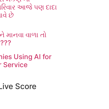
 પરિવાર આજે પણ દાદા
વે છે
ને માનવા વાળા તો
 ???
ies Using AI for
 Service
Live Score