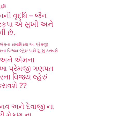
ંબની વૃદ્ધિ – જૈન
્વરકૃપા એ સુખી અને
ળી છે.
ણ અને એમના
 આ પ્રેમજી ગણપત
વારના વિજય લ્હેરું
 કરાવશે ??
નવ અને દેવાજી ના
રી મેકણ ના