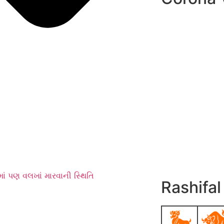
ાં પણ વલખાં મારવાની સ્થિતિ
Rashifal