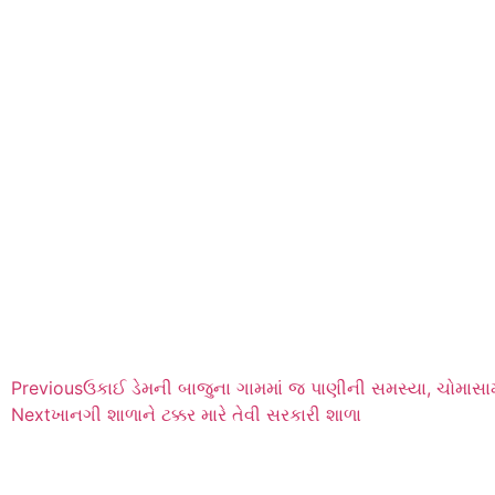
Previous
ઉકાઈ ડેમની બાજુના ગામમાં જ પાણીની સમસ્યા, ચોમાસામ
Next
ખાનગી શાળાને ટક્કર મારે તેવી સરકારી શાળા