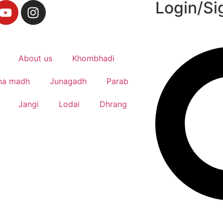
Login/Si
About us
Khombhadi
na madh
Junagadh
Parab
Jangi
Lodai
Dhrang