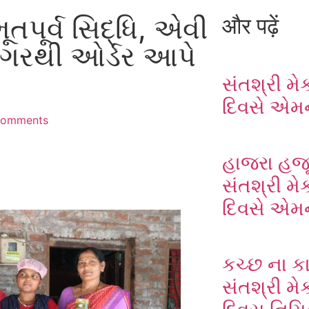
ૂર્વ સિદ્ધિ, એવી
और पढ़ें
ીનગરથી ઓર્ડર આપે
સંતશ્રી મ
દિવસે એમન
Comments
હાજરા હજૂ
સંતશ્રી મ
દિવસે એમન
કચ્છ ના કા
સંતશ્રી મે