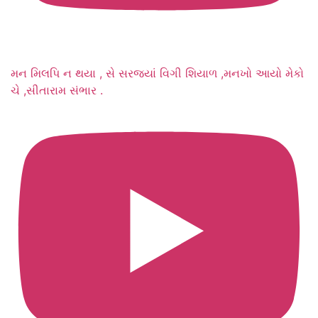
મન મિલપિ ન થયા , સે સરજ્યાં વિગી શિયાળ ,મનખો આયો મેકો
ચે ,સીતારામ સંભાર .