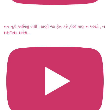
નક તૂટો અખિયું બંધી , ઘાણી જા ફેરા કરે ,પેલો પાણ ન પલ્યો , ન
સમજ્યા સવેરા .