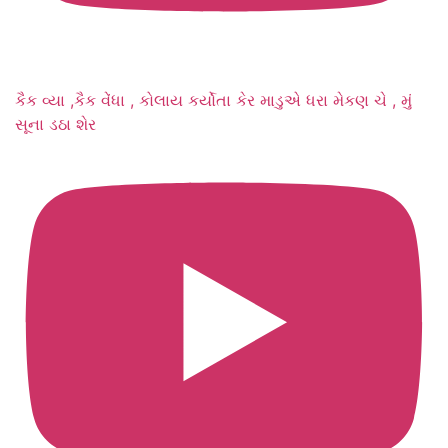
કૈક વ્યા ,કૈક વેંધા , કોલાય કર્યોતા કેર માડુએ ધરા મેકણ ચે , મું
સૂના ડઠા શેર