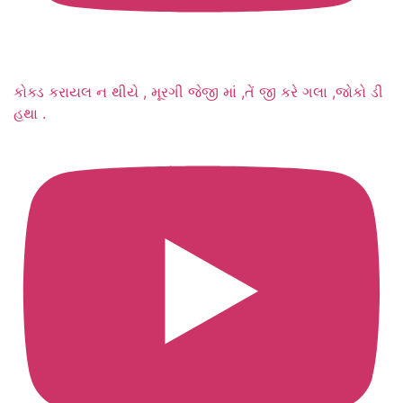
કોક્ડ કરાયલ ન થીયે , મૂરગી જેજી માં ,તેં જી કરે ગલા ,જોકો ડી
હથા .