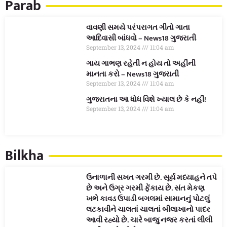
Parab
વાવણી સમયે પરંપરાગત ગીતો ગાતા
આદિવાસી બાંધવો – News18 ગુજરાતી
September 13, 2024
11:04 am
ગાય ગાભણ રહેતી ન હોય તો અહીંની
માનતા કરો – News18 ગુજરાતી
September 13, 2024
11:04 am
ગુજરાતના આ ધોધ વિશે ખ્યાલ છે કે નહીં!
September 13, 2024
11:04 am
Bilkha
ઉનાળાની સખત ગરમી છે. સૂર્ય મધ્યાહને તપે
છે અને ઉગ્ર ગરમી ફેંકાય છે. સંત મેકણ
ખભે કાવડ ઉપાડી બગલમાં સામાનનું પોટલું
લટકાવીને ચાલતાં ચાલતાં બીલાખાનો પાદર
આવી રહ્યો છે. ચારે બાજુ નજર કરતાં લીલી