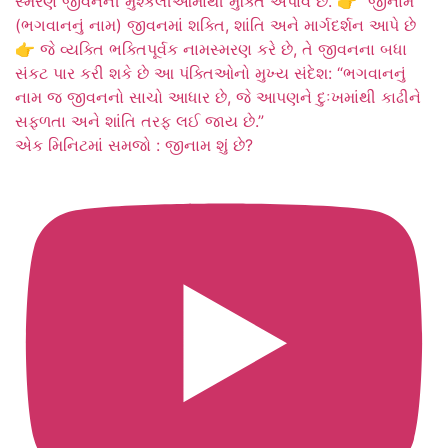
એક મિનિટમાં સમજો : જીનામ શું છે?