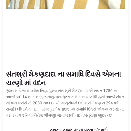
સંતશ્રી મેકણદાદા ના સમાધિ દિવસે એમના
ચરણો માં વંદન
જીનામ વિશ્વ વંદનીય સિદ્ધ પુરુષ સંત શ્રી મેકણદાદા એ સવંત 1786 ના
આસો વદ 14 ના દિને ભુજ તાલુકાના ધ્રંગ ગામે સમાધિ લીધી હતી આજે સંવંત
ની વાત કરીયે તો 2080 ચાલે છે એ અનુસંધાને દાદાશ્રી મેકણ ને 294 વર્ષ
સમાધિ લીધાને થયા….. સંતશ્રી મેકણદાદા ના સમાધિ દિવસે એમના ચરણો માં
વંદન નામ:દનિચા નિતેશ ભીમજી ગામ:ભડલી તા: નખત્રાણા જી:કચ્છ
હાજરા હજૂર પરચા પૂરતા સંતશ્રી