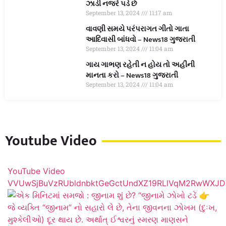
ઝાડી નજરે પડે છે
September 13, 2024
11:17 am
વાવણી સમયે પરંપરાગત ગીતો ગાતા
આદિવાસી બાંધવો – News18 ગુજરાતી
September 13, 2024
11:04 am
ગાય ગાભણ રહેતી ન હોય તો અહીંની
માનતા કરો – News18 ગુજરાતી
September 13, 2024
11:04 am
Youtube Video
YouTube Video
VVUwSjBuVzRUbldnbktGeGctUndXZ19RLlVqM2RwWXJD