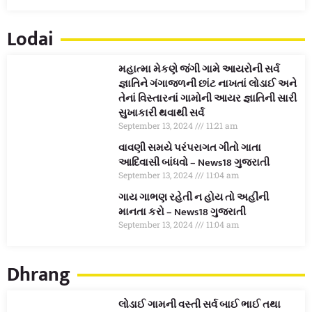
Lodai
મહાત્મા મેકણે જંગી ગામે આયરોની સર્વ
જ્ઞાતિને ગંગાજળની છાંટ નાખતાં લોડાઈ અને
તેનાં વિસ્તારનાં ગામોની આયર જ્ઞાતિની સારી
સુખાકારી થવાથી સર્વ
September 13, 2024
11:21 am
વાવણી સમયે પરંપરાગત ગીતો ગાતા
આદિવાસી બાંધવો – News18 ગુજરાતી
September 13, 2024
11:04 am
ગાય ગાભણ રહેતી ન હોય તો અહીંની
માનતા કરો – News18 ગુજરાતી
September 13, 2024
11:04 am
Dhrang
લોડાઈ ગામની વસ્તી સર્વ બાઈ ભાઈ તથા