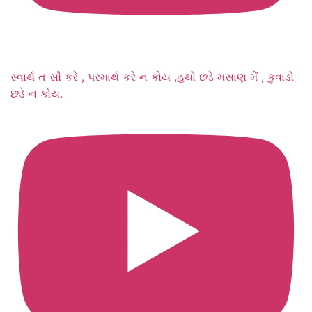
સ્વાર્થ ત સૌ કરે , પરમાર્થ કરે ન કોય ,હથો છડે મસાણ મેં , કુવાડો
છડે ન કોય.