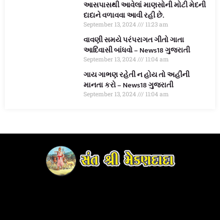
આસપાસથી આવેલાં માણસોની મોટી મેદની
દાદાને વળાવવા આવી રહી છે.
September 13, 2024
11:23 am
વાવણી સમયે પરંપરાગત ગીતો ગાતા
આદિવાસી બાંધવો – News18 ગુજરાતી
September 13, 2024
11:04 am
ગાય ગાભણ રહેતી ન હોય તો અહીંની
માનતા કરો – News18 ગુજરાતી
September 13, 2024
11:04 am
Digital Marketing Courses
Market Mystique
Earnyatra