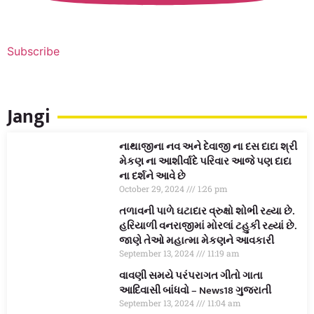
Subscribe
Jangi
નાથાજીના નવ અને દેવાજી ના દસ દાદા શ્રી
મેકણ ના આશીર્વાદે પરિવાર આજે પણ દાદા
ના દર્શને આવે છે
October 29, 2024
1:26 pm
તળાવની પાળે ઘટાદાર વ્રુક્ષો શોભી રહ્યા છે.
હરિયાળી વનરાજીમાં મોરલાં ટહુકી રહ્યાં છે.
જાણે તેઓ મહાત્મા મેકણને આવકારી
September 13, 2024
11:19 am
વાવણી સમયે પરંપરાગત ગીતો ગાતા
આદિવાસી બાંધવો – News18 ગુજરાતી
September 13, 2024
11:04 am