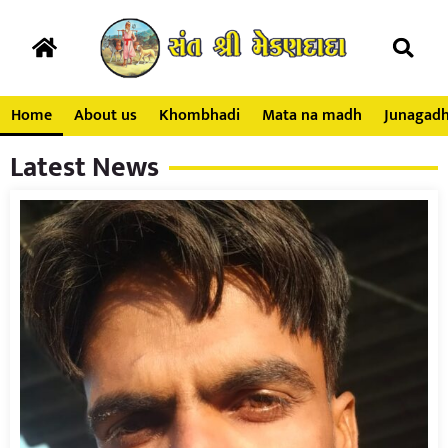
Home
About us
Khombhadi
Mata na madh
Junagad
Latest News