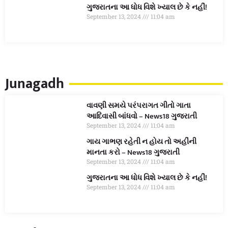
ગુજરાતના આ ધોધ વિશે ખ્યાલ છે કે નહીં!
September 13, 2024
11:04 am
Junagadh
વાવણી સમયે પરંપરાગત ગીતો ગાતા
આદિવાસી બાંધવો – News18 ગુજરાતી
September 13, 2024
11:04 am
ગાય ગાભણ રહેતી ન હોય તો અહીંની
માનતા કરો – News18 ગુજરાતી
September 13, 2024
11:04 am
ગુજરાતના આ ધોધ વિશે ખ્યાલ છે કે નહીં!
September 13, 2024
11:04 am