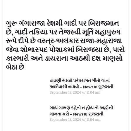
ગુરૂ ગંગારાજા રેશમી ગાદી પર બિરાજમાન
છે, ગાદી તકિયા પર તેજસ્વી મૂર્તિ મહાપુરુષ
રૂપે દીપે છે વસ્ત્ર-અલંકાર રાજા-મહારાજા
જેવા શોભાસ્પદ પોશાકમાં બિરાજ્યા છે, પાસે
કારભારી અને ડાયરાના આઠથી દશ માણસો
બેઠા છે
વાવણી સમયે પરંપરાગત ગીતો ગાતા
આદિવાસી બાંધવો – News18 ગુજરાતી
September 13, 2024
11:04 am
ગાય ગાભણ રહેતી ન હોય તો અહીંની
માનતા કરો – News18 ગુજરાતી
September 13, 2024
11:04 am