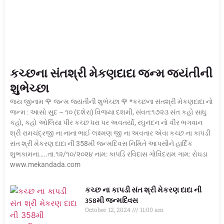
કચ્છના સંતશ્રી મેકણદાદા જન્મ જયંતીની
શુભેચ્છા
જય જીનામ 🌹 જન્મ જયંતીની શુભેચ્છા 🌹 *કચ્છના સંતશ્રી મેકણદાદા નો
જન્મ : આસો સુદ – ૧૦ (દશેરા) વિજયા દશમી, સંવત:૧૭૨૩ સંત કહો સાધુ
કહો, કહો ઓલિયા પીર કચ્છ ધરા પર અવતર્યો, રઘુનંદન નો વીર ભગવાન
શ્રી રામચંદ્રજી ના નાના ભાઈ લક્ષ્મણ જી ના અવતાર એવા કચ્છ ના કાપડી
સંત શ્રી મેકરણ દાદા ની 358મી જન્મદિવસ નિમિતે આપસૌને હાર્દિક
શુભકામના…..તા.૧૨/૧૦/૨૦૨૪ નામ: કાપડિ રવિદાસ ગોવિંદરામ ગામ: રોઘડા
www.mekandada.com
કચ્છ ના કાપડી સંત શ્રી મેકરણ દાદા ની
358મી જન્મદિવસ
October 12, 2024
11:00 am