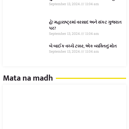
September 13, 2024
11:04 am
હે! મહારાષ્ટ્રમાં વરસાદ અને સંકટ ગુજરાત
પર?
September 13, 2024
11:04 am
બે બાઈક વચ્ચે ટક્કર, એક વ્યક્તિનું મોત
September 13, 2024
11:04 am
Mata na madh