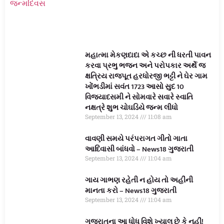
મહાત્મા મેકણદાદા એ કચ્છ ની ધરતી પાવન
કરવા પ્રભુ ભજન અને પરોપકાર અર્થે જ
ક્ષત્રિય રાજપૂત હરધોરજી ભટ્ટી ને ઘેર ગામ
ખોંભડીમાં સવંત 1723 આસો સુદ 10
વિજયાદસમી ને સોમવારે સવારે સ્વાતિ
નક્ષત્રે શુભ ચોઘડિયે જન્મ લીધો
September 13, 2024
11:08 am
વાવણી સમયે પરંપરાગત ગીતો ગાતા
આદિવાસી બાંધવો – News18 ગુજરાતી
September 13, 2024
11:04 am
ગાય ગાભણ રહેતી ન હોય તો અહીંની
માનતા કરો – News18 ગુજરાતી
September 13, 2024
11:04 am
ગુજરાતના આ ધોધ વિશે ખ્યાલ છે કે નહીં!