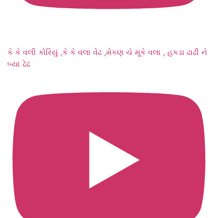
કે કે વલી કોરિયું ,કે કે વલા વેઢ ,મેકણ ચે મૂકે વલા , હકડા ઢાઢી ને
બ્યા ઢેઢ