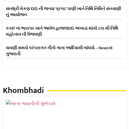
સંતશ્રી મેકણ દાદા ની જગ્યા પ્રગટ પાણી ખાતે તિથિ નિમિતે સંતવાણી
નું આયોજન
કચ્છ ના ભારાપર ખાતે આવેલ હાજલદાદા અખાડા મધ્યે 276 મી તિથિ
મહોત્સવ ની ઉજવણી
વાવણી સમયે પરંપરાગત ગીતો ગાતા આદિવાસી બાંધવો – News18
ગુજરાતી
Khombhadi