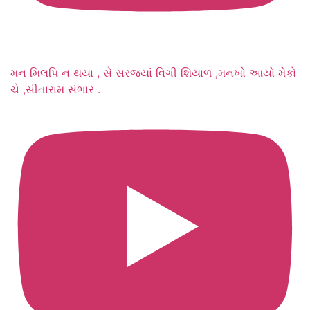
મન મિલપિ ન થયા , સે સરજ્યાં વિગી શિયાળ ,મનખો આયો મેકો
ચે ,સીતારામ સંભાર .