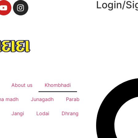
Login/Si
About us
Khombhadi
na madh
Junagadh
Parab
Jangi
Lodai
Dhrang