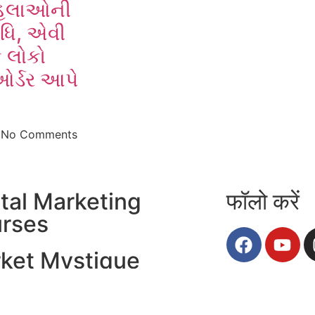
હિલાઓની
્ધિ, એવી
ે લોકો
ઓર્ડર આપે
4
No Comments
ital Marketing
फॉलो करें
rses
ket Mystique
nyatra