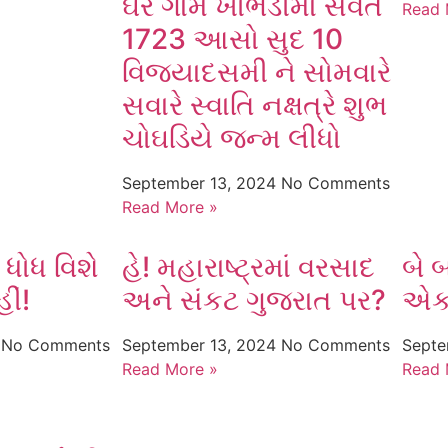
ઘેર ગામ ખોંભડીમાં સવંત
Read 
1723 આસો સુદ 10
વિજયાદસમી ને સોમવારે
સવારે સ્વાતિ નક્ષત્રે શુભ
ચોઘડિયે જન્મ લીધો
September 13, 2024
No Comments
Read More »
ધોધ વિશે
હે! મહારાષ્ટ્રમાં વરસાદ
બે 
ીં!
અને સંકટ ગુજરાત પર?
એક 
4
No Comments
September 13, 2024
No Comments
Septe
Read More »
Read 