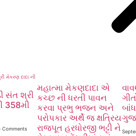
મહાત્મા મેકણદાદા એ
વાવ
ી સંત શ્રી
કચ્છ ની ધરતી પાવન
ગીત
ની 358મી
કરવા પ્રભુ ભજન અને
બાં
પરોપકાર અર્થે જ ક્ષત્રિય
ગુજ
રાજપૂત હરધોરજી ભટ્ટી ને
 Comments
Septe