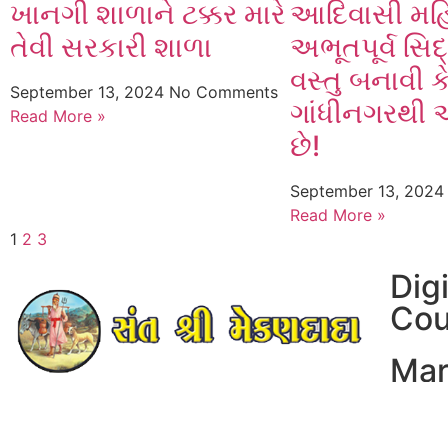
ખાનગી શાળાને ટક્કર મારે
આદિવાસી મ
તેવી સરકારી શાળા
અભૂતપૂર્વ સિદ
વસ્તુ બનાવી ક
September 13, 2024
No Comments
ગાંધીનગરથી 
Read More »
છે!
September 13, 202
Read More »
1
2
3
Dig
Cou
Mar
Ear