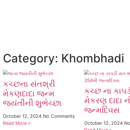
Category: Khombhadi
કચ્છના સંતશ્રી
કચ્છ ના કાપડ
મેકણદાદા જન્મ
મેકરણ દાદા 
જયંતીની શુભેચ્છા
જન્મદિવસ
October 12, 2024
No Comments
Read More »
October 12, 2024
No