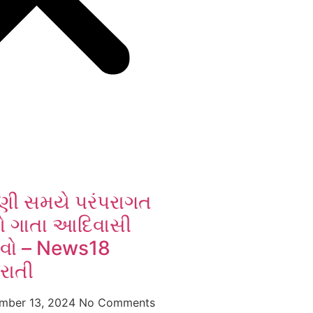
ણી સમયે પરંપરાગત
ો ગાતા આદિવાસી
ધવો – News18
રાતી
mber 13, 2024
No Comments