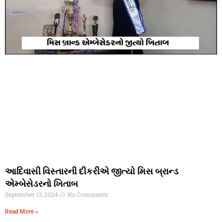
આદિવાસી વિસ્તારની દીકરીએ જીત્યો મિસ બ્રાન્ડ
એમ્બેસેડરનો ખિતાબ
September 13, 2024
No Comments
Read More »