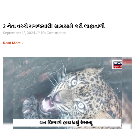
2 નેતા વચ્ચે મગજમારી! સામસામે કરી લાફાવાળી
September 13, 2024
No Comments
Read More »