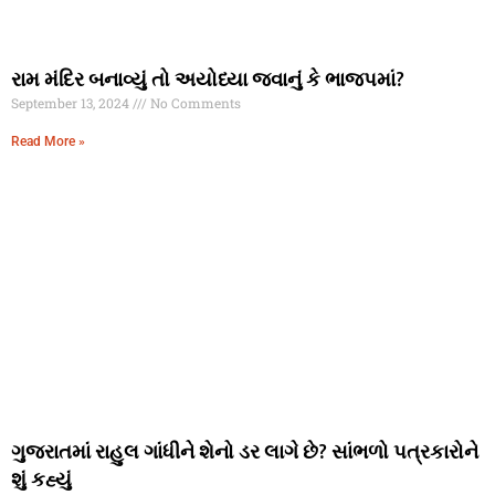
રામ મંદિર બનાવ્યું તો અયોધ્યા જવાનું કે ભાજપમાં?
September 13, 2024
No Comments
Read More »
ગુજરાતમાં રાહુલ ગાંધીને શેનો ડર લાગે છે? સાંભળો પત્રકારોને
શું કહ્યું