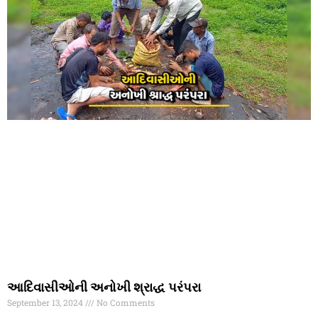
આદિવાસીઓની અનોખી શ્રાદ્ધ પરંપરા
September 13, 2024
No Comments