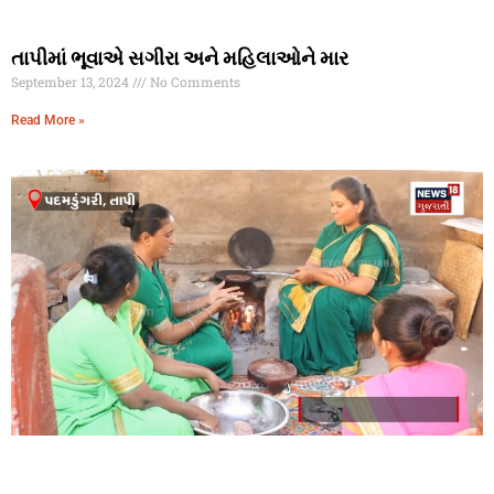
તાપીમાં ભૂવાએ સગીરા અને મહિલાઓને માર
September 13, 2024
No Comments
Read More »