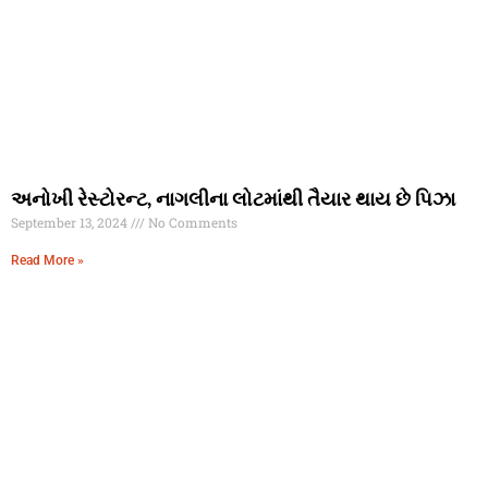
અનોખી રેસ્ટોરન્ટ, નાગલીના લોટમાંથી તૈયાર થાય છે પિઝા
September 13, 2024
No Comments
Read More »