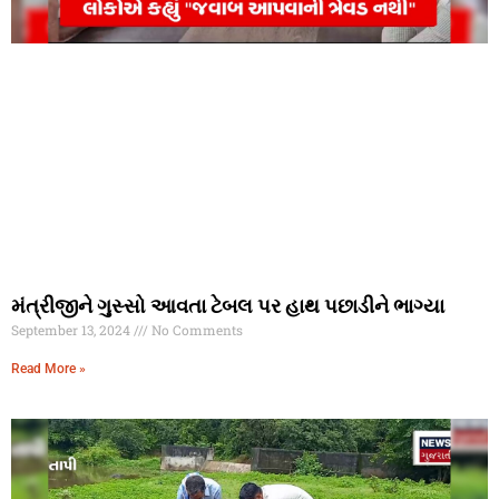
મંત્રીજીને ગુસ્સો આવતા ટેબલ પર હાથ પછાડીને ભાગ્યા
September 13, 2024
No Comments
Read More »